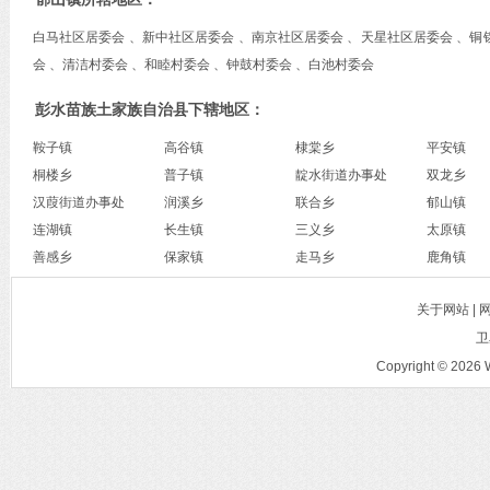
白马社区居委会 、新中社区居委会 、南京社区居委会 、天星社区居委会 、铜
会 、清洁村委会 、和睦村委会 、钟鼓村委会 、白池村委会
彭水苗族土家族自治县下辖地区：
鞍子镇
高谷镇
棣棠乡
平安镇
桐楼乡
普子镇
靛水街道办事处
双龙乡
汉葭街道办事处
润溪乡
联合乡
郁山镇
连湖镇
长生镇
三义乡
太原镇
善感乡
保家镇
走马乡
鹿角镇
关于网站 |
卫
Copyright © 2026 W