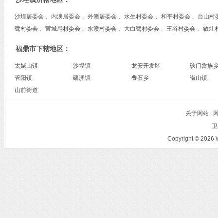
沙埕居委会 、内澳居委会 、外澳居委会 、水生村委会 、和平村委会 、台山村
鹭村委会 、官城尾村委会 、水澳村委会 、大白鹭村委会 、王谷村委会 、敏灶
福鼎市下辖地区：
太姥山镇
沙埕镇
龙安开发区
硖门畲族
管阳镇
磻溪镇
叠石乡
嵛山镇
山前街道
关于网站 |
卫
Copyright © 2026 W