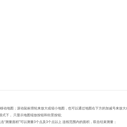
向键移动地图；滚动鼠标滑轮来放大或缩小地图，也可以通过地图右下方的加减号来放大
模式下， 只显示地图缩放按钮和街景按钮;
点击“测量面积”可以测量3个点及3个点以上 连线范围内的面积，双击结束测量；