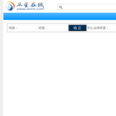
纬度：
经度：
中心点纬经度：