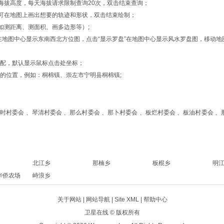
的海拔高度，每天海拔请求限制查询20次，双击结束查询；
形”，可在地图上画出想要的轨迹和形状，双击结束绘制；
如测距离、测面积、画多边形等）;
位”在地图中心显示东南西北方位图，点击“显示罗盘”在地图中心显示风水罗盘图，移
匹配，默认显示鼠标点击处坐标；
的位置，例如：桐棉镇、崇左市宁明县桐棉镇;
时村委会 、琴清村委会 、那么村委会 、那卜村委会 、板烂村委会 、板油村委会 、
北江乡
那楠乡
板棍乡
明
华侨农场
峙浪乡
关于网站 |
网站导航
|
Site XML
| 帮助中心
卫星在线
© 版权所有