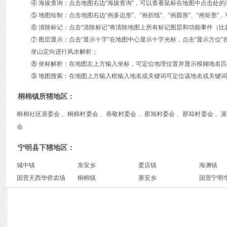
④ 海拔查询：点击地图右边“海拔查询”，可以查看鼠标在地图中点击处
⑤ 地图绘制：点击地图右边“画多边形”、“画折线”、“画圆形”、“画矩
⑥ 清除标记：点击“清除标记”将清除地图上所有标记图层和功能事件（比
⑦ 图层显示：点击“显示十字”在地图中心显示十字光标，点击“显示方
坐山定向进行风水解析；
⑧ 坐标解析：在地图左上方输入坐标，可定位地理位置并显示模糊地名
⑨ 地图搜索：在地图上方输入框输入地名或关键词可定位该地名或关键词
桐棉镇所辖地区：
桐棉社区居委会 、桐棉村委会 、恭敬村委会 、那旭村委会 、那却村委会 、派
会
宁明县下辖地区：
城中镇
东安乡
爱店镇
海渊镇
国营天西华侨农场
桐棉镇
寨安乡
国营宁明