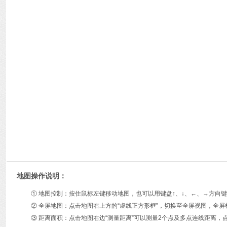
地图操作说明：
① 地图控制：按住鼠标左键移动地图，也可以用键盘↑、↓、←、→方
② 全屏地图：点击地图右上方的“虚线正方形框”，切换至全屏视图，全屏
③ 距离面积：点击地图右边“测量距离”可以测量2个点及多点连线距离，