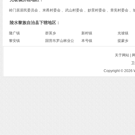
岭门居居民委员会 、米甬村委会 、武山村委会 、妙景村委会 、章宪村委会 、
陵水黎族自治县下辖地区：
隆广镇
群英乡
新村镇
光坡镇
黎安镇
国营吊罗山林业公
本号镇
提蒙乡
司
关于网站 |
卫
Copyright © 2026 W