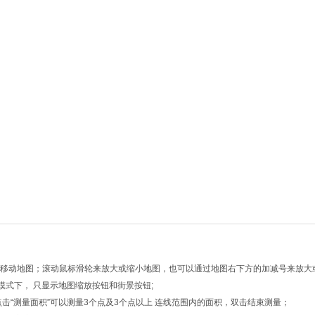
向键移动地图；滚动鼠标滑轮来放大或缩小地图，也可以通过地图右下方的加减号来放大
模式下， 只显示地图缩放按钮和街景按钮;
点击“测量面积”可以测量3个点及3个点以上 连线范围内的面积，双击结束测量；