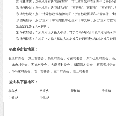
④ 海拔查询：点击地图右边“海拔查询”，可以查看鼠标在地图中点击处
⑤ 地图绘制：点击地图右边“画多边形”、“画折线”、“画圆形”、“画矩
⑥ 清除标记：点击“清除标记”将清除地图上所有标记图层和功能事件（比
⑦ 图层显示：点击“显示十字”在地图中心显示十字光标，点击“显示方
坐山定向进行风水解析；
⑧ 坐标解析：在地图左上方输入坐标，可定位地理位置并显示模糊地名
⑨ 地图搜索：在地图上方输入框输入地名或关键词可定位该地名或关键词
杨集乡所辖地区：
崔庄村委会 、刘庄村委会 、杨庄村委会 、小郝村委会 、东小王庄村委会 、新
、东忠村委会 、西忠村委会 、大麻湾村委会 、胡麻湾村委会 、石麻湾村委会
、小马家村委会 、左一村委会 、左二村委会 、左三村委会
盐山县下辖地区：
杨集乡
常庄乡
望树镇
千童镇
小营乡
小庄乡