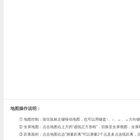
地图操作说明：
① 地图控制：按住鼠标左键移动地图，也可以用键盘↑、↓、←、→方
② 全屏地图：点击地图右上方的“虚线正方形框”，切换至全屏视图，全屏
③ 距离面积：点击地图右边“测量距离”可以测量2个点及多点连线距离，