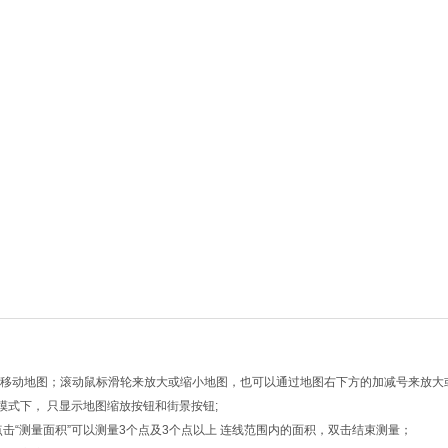
向键移动地图；滚动鼠标滑轮来放大或缩小地图，也可以通过地图右下方的加减号来放大
模式下， 只显示地图缩放按钮和街景按钮;
点击“测量面积”可以测量3个点及3个点以上 连线范围内的面积，双击结束测量；