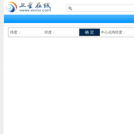
纬度：
经度：
中心点纬经度：