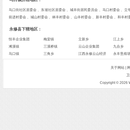
马口街社区居委会 、东坡社区居委会 、城丰街居民委员会 、马口村委会 、立华
前进村委会 、城山村委会 、林丰村委会 、山丰村委会 、新丰村委会 、和丰村
永修县下辖地区：
恒丰企业集团
梅棠镇
立新乡
江上乡
滩溪镇
三溪桥镇
云山企业集团
九合乡
马口镇
三角乡
江西永修云山经济
永丰垦殖
技术开发区（赣江
关于网站 |
新区永修组团）
卫
Copyright © 2026 W