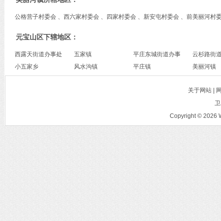
公格营子村委会 、西六家村委会 、四家村委会 、新安屯村委会 、前美丽河村
元宝山区下辖地区：
西露天街道办事处
五家镇
平庄东城街道办事
云杉路街
小五家乡
风水沟镇
处
平庄镇
美丽河镇
关于网站 |
卫
Copyright © 2026 W