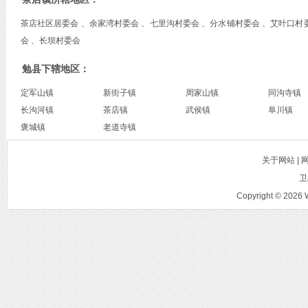
茶店社区居委会 、余家湾村委会 、七里沟村委会 、分水铺村委会 、艾叶口村
会 、长坝村委会
勉县下辖地区：
定军山镇
新街子镇
周家山镇
同沟寺镇
长沟河镇
茶店镇
武侯镇
阜川镇
褒城镇
老道寺镇
关于网站 |
卫
Copyright © 2026 W