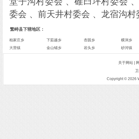
堂子沟村委会 、碓臼坪村委会 
委会 、前天井村委会 、龙宿沟村
繁峙县下辖地区：
柏家庄乡
下茹越乡
杏园乡
横涧乡
大营镇
金山铺乡
岩头乡
砂河镇
关于网站 |
卫
Copyright © 2026 W