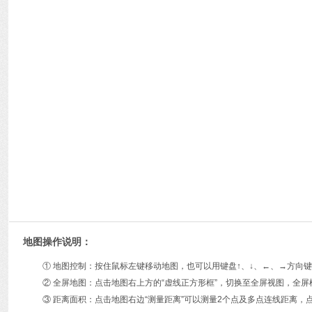
地图操作说明：
① 地图控制：按住鼠标左键移动地图，也可以用键盘↑、↓、←、→方
② 全屏地图：点击地图右上方的“虚线正方形框”，切换至全屏视图，全屏
③ 距离面积：点击地图右边“测量距离”可以测量2个点及多点连线距离，