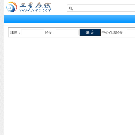
纬度：
经度：
中心点纬经度：