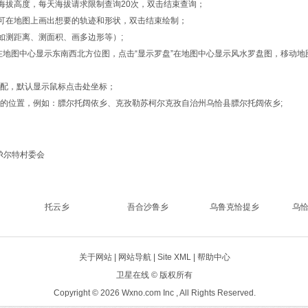
的海拔高度，每天海拔请求限制查询20次，双击结束查询；
形”，可在地图上画出想要的轨迹和形状，双击结束绘制；
如测距离、测面积、画多边形等）;
位”在地图中心显示东南西北方位图，点击“显示罗盘”在地图中心显示风水罗盘图，移
匹配，默认显示鼠标点击处坐标；
词的位置，例如：膘尔托阔依乡、克孜勒苏柯尔克孜自治州乌恰县膘尔托阔依乡;
尕尔特村委会
托云乡
吾合沙鲁乡
乌鲁克恰提乡
乌
关于网站 |
网站导航
|
Site XML
| 帮助中心
卫星在线
© 版权所有
Copyright © 2026 Wxno.com Inc , All Rights Reserved.