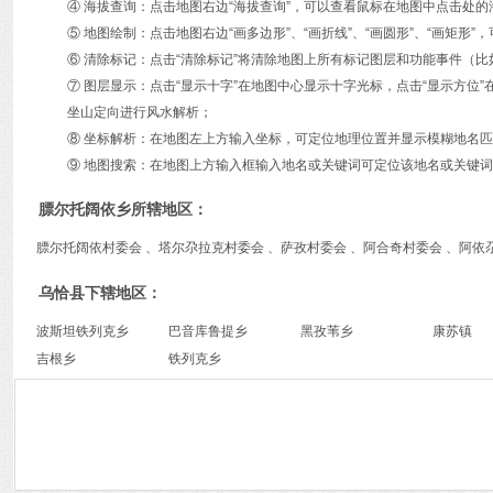
④ 海拔查询：点击地图右边“海拔查询”，可以查看鼠标在地图中点击处
⑤ 地图绘制：点击地图右边“画多边形”、“画折线”、“画圆形”、“画矩
⑥ 清除标记：点击“清除标记”将清除地图上所有标记图层和功能事件（比
⑦ 图层显示：点击“显示十字”在地图中心显示十字光标，点击“显示方
坐山定向进行风水解析；
⑧ 坐标解析：在地图左上方输入坐标，可定位地理位置并显示模糊地名
⑨ 地图搜索：在地图上方输入框输入地名或关键词可定位该地名或关键
膘尔托阔依乡所辖地区：
膘尔托阔依村委会 、塔尔尕拉克村委会 、萨孜村委会 、阿合奇村委会 、阿依
乌恰县下辖地区：
波斯坦铁列克乡
巴音库鲁提乡
黑孜苇乡
康苏镇
吉根乡
铁列克乡