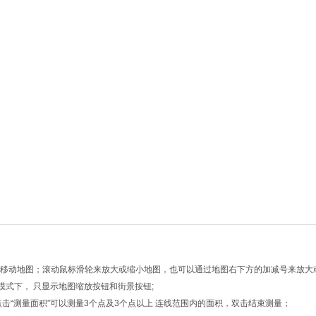
向键移动地图；滚动鼠标滑轮来放大或缩小地图，也可以通过地图右下方的加减号来放大
模式下， 只显示地图缩放按钮和街景按钮;
点击“测量面积”可以测量3个点及3个点以上 连线范围内的面积，双击结束测量；