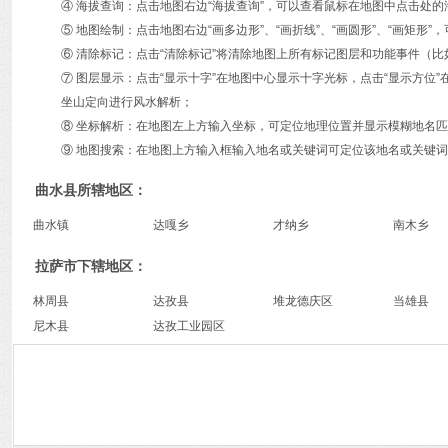
④ 海拔查询：点击地图右边“海拔查询”，可以查看鼠标在地图中点击处
⑤ 地图绘制：点击地图右边“画多边形”、“画折线”、“画圆形”、“画矩
⑥ 清除标记：点击“清除标记”将清除地图上所有标记图层和功能事件（比
⑦ 图层显示：点击“显示十字”在地图中心显示十字光标，点击“显示方
坐山定向进行风水解析；
⑧ 坐标解析：在地图左上方输入坐标，可定位地理位置并显示模糊地名
⑨ 地图搜索：在地图上方输入框输入地名或关键词可定位该地名或关键词
曲水县所辖地区：
曲水镇
达嘎乡
才纳乡
南木乡
拉萨市下辖地区：
林周县
达孜县
堆龙德庆区
当雄县
尼木县
达孜工业园区