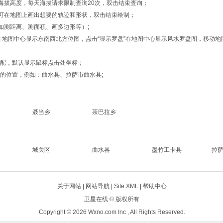
的海拔高度，每天海拔请求限制查询20次，双击结束查询；
形”，可在地图上画出想要的轨迹和形状，双击结束绘制；
如测距离、测面积、画多边形等）;
位”在地图中心显示东南西北方位图，点击“显示罗盘”在地图中心显示风水罗盘图，移
匹配，默认显示鼠标点击处坐标；
的位置，例如：曲水县、拉萨市曲水县;
聂当乡
茶巴拉乡
城关区
曲水县
墨竹工卡县
拉
区
关于网站 |
网站导航
|
Site XML
| 帮助中心
卫星在线
© 版权所有
Copyright © 2026 Wxno.com Inc , All Rights Reserved.