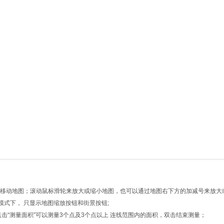
向键移动地图；滚动鼠标滑轮来放大或缩小地图，也可以通过地图右下方的加减号来放大
模式下， 只显示地图缩放按钮和街景按钮;
点击“测量面积”可以测量3个点及3个点以上 连线范围内的面积，双击结束测量；