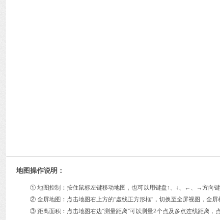
地图操作说明：
① 地图控制：按住鼠标左键移动地图，也可以用键盘↑、↓、←、→方
② 全屏地图：点击地图右上方的“虚线正方形框”，切换至全屏视图，全屏
③ 距离面积：点击地图右边“测量距离”可以测量2个点及多点连线距离，