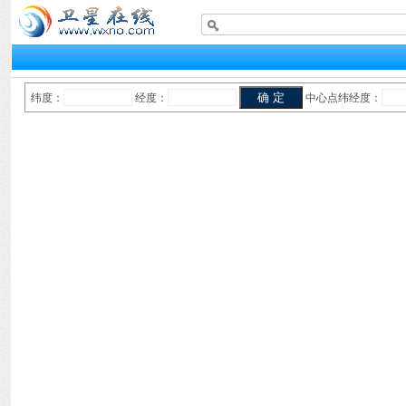
纬度：
经度：
中心点纬经度：