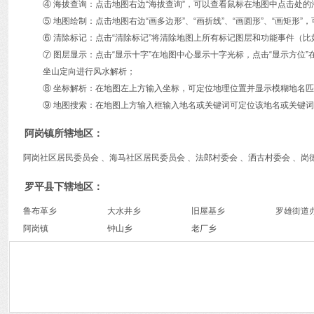
④ 海拔查询：点击地图右边“海拔查询”，可以查看鼠标在地图中点击处
⑤ 地图绘制：点击地图右边“画多边形”、“画折线”、“画圆形”、“画矩
⑥ 清除标记：点击“清除标记”将清除地图上所有标记图层和功能事件（比
⑦ 图层显示：点击“显示十字”在地图中心显示十字光标，点击“显示方
坐山定向进行风水解析；
⑧ 坐标解析：在地图左上方输入坐标，可定位地理位置并显示模糊地名
⑨ 地图搜索：在地图上方输入框输入地名或关键词可定位该地名或关键词
阿岗镇所辖地区：
阿岗社区居民委员会 、海马社区居民委员会 、法郎村委会 、洒古村委会 、岗德
罗平县下辖地区：
鲁布革乡
大水井乡
旧屋基乡
罗雄街道
阿岗镇
钟山乡
老厂乡