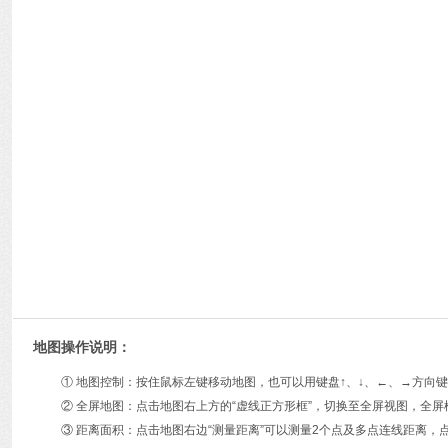
地图操作说明：
① 地图控制：按住鼠标左键移动地图，也可以用键盘↑、↓、←、→方
② 全屏地图：点击地图右上方的“虚线正方形框”，切换至全屏视图，全屏
③ 距离面积：点击地图右边“测量距离”可以测量2个点及多点连线距离，