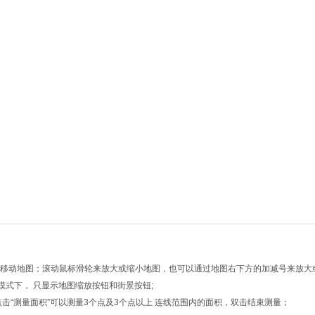
向键移动地图；滚动鼠标滑轮来放大或缩小地图，也可以通过地图右下方的加减号来放大
模式下， 只显示地图缩放按钮和街景按钮;
点击“测量面积”可以测量3个点及3个点以上 连线范围内的面积，双击结束测量；