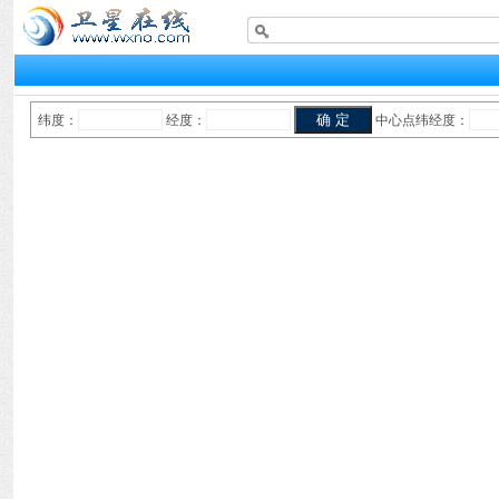
纬度：
经度：
中心点纬经度：