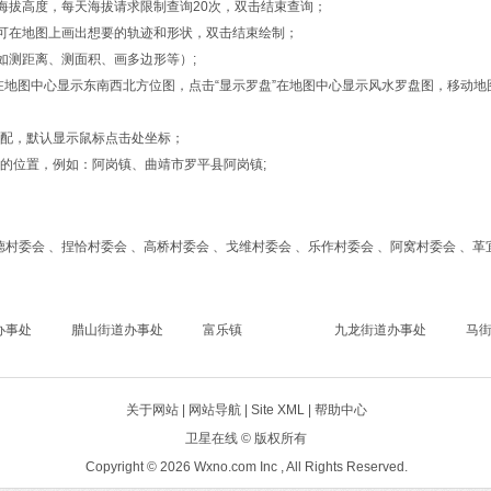
的海拔高度，每天海拔请求限制查询20次，双击结束查询；
形”，可在地图上画出想要的轨迹和形状，双击结束绘制；
如测距离、测面积、画多边形等）;
位”在地图中心显示东南西北方位图，点击“显示罗盘”在地图中心显示风水罗盘图，移
匹配，默认显示鼠标点击处坐标；
的位置，例如：阿岗镇、曲靖市罗平县阿岗镇;
村委会 、捏恰村委会 、高桥村委会 、戈维村委会 、乐作村委会 、阿窝村委会 、革
办事处
腊山街道办事处
富乐镇
九龙街道办事处
马
关于网站 |
网站导航
|
Site XML
| 帮助中心
卫星在线
© 版权所有
Copyright © 2026 Wxno.com Inc , All Rights Reserved.