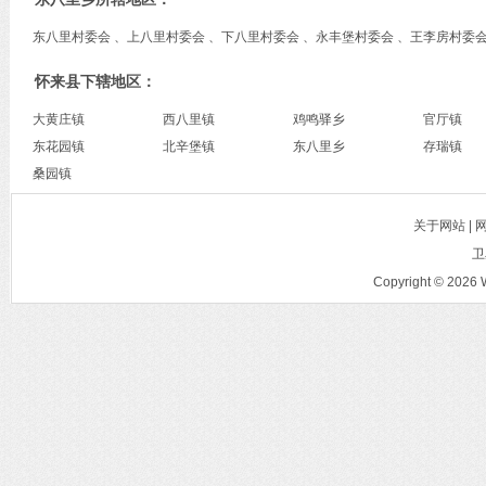
东八里村委会 、上八里村委会 、下八里村委会 、永丰堡村委会 、王李房村委
怀来县下辖地区：
大黄庄镇
西八里镇
鸡鸣驿乡
官厅镇
东花园镇
北辛堡镇
东八里乡
存瑞镇
桑园镇
关于网站 |
卫
Copyright © 2026 W