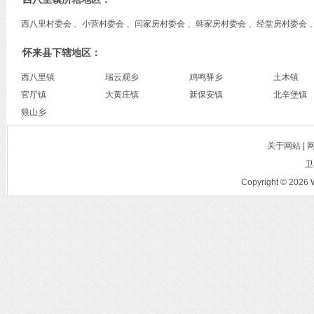
西八里村委会 、小营村委会 、闫家房村委会 、韩家房村委会 、经堂房村委会 
怀来县下辖地区：
西八里镇
瑞云观乡
鸡鸣驿乡
土木镇
官厅镇
大黄庄镇
新保安镇
北辛堡镇
狼山乡
关于网站 |
卫
Copyright © 2026 W