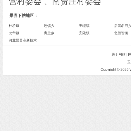
营村委会 、南贾庄村委会
景县下辖地区：
杜桥镇
连镇乡
王瞳镇
后留名府
龙华镇
青兰乡
安陵镇
北留智镇
河北景县高新技术
产业开发区
关于网站 |
卫
Copyright © 2026 W