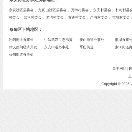
永安社区居委会 、九真山社区居委会 、万岭村委会 、永安村委会 、朴树村委会
村委会 、曹河村委会 、老湾村委会 、古迹村委会 、严湾村委会 、世城村委会
蔡甸区下辖地区：
沌阳街道办事处
中法武汉生态示范
奓山街道办事处
桐湖办事
武汉蔡甸经济开发
城管委会
永安街道办事处
军山街道
索河街道
区管理委员会
蔡甸街道办事处
关于网站 |
卫
Copyright © 2026 W