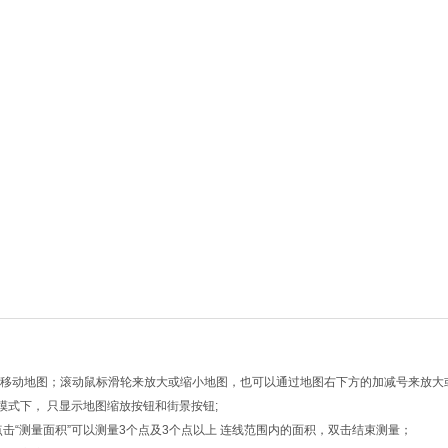
向键移动地图；滚动鼠标滑轮来放大或缩小地图，也可以通过地图右下方的加减号来放大
模式下， 只显示地图缩放按钮和街景按钮;
点击“测量面积”可以测量3个点及3个点以上 连线范围内的面积，双击结束测量；