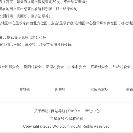
的海拔高度，每天海拔请求限制查询20次，双击结束查询；
形”，可在地图上画出想要的轨迹和形状，双击结束绘制；
如测距离、测面积、画多边形等）;
位”在地图中心显示东南西北方位图，点击“显示罗盘”在地图中心显示风水罗盘图，移
匹配，默认显示鼠标点击处坐标；
的位置，例如：戴楼镇、淮安市金湖县戴楼镇;
楼社区居委会 、衡阳村委会 、新塘村委会 、小集村委会 、官塘村委会 、红岭村委会
黎城镇
闵桥镇
宝应湖农场
前
关于网站 |
网站导航
|
Site XML
| 帮助中心
卫星在线
© 版权所有
Copyright © 2026 Wxno.com Inc , All Rights Reserved.