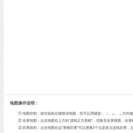
地图操作说明：
① 地图控制：按住鼠标左键移动地图，也可以用键盘↑、↓、←、→方
② 全屏地图：点击地图右上方的“虚线正方形框”，切换至全屏视图，全屏
③ 距离面积：点击地图右边“测量距离”可以测量2个点及多点连线距离，