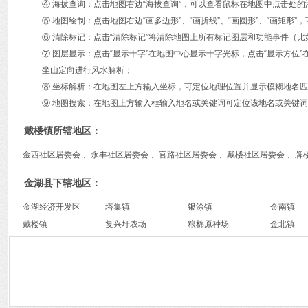
④ 海拔查询：点击地图右边“海拔查询”，可以查看鼠标在地图中点击处
⑤ 地图绘制：点击地图右边“画多边形”、“画折线”、“画圆形”、“画矩
⑥ 清除标记：点击“清除标记”将清除地图上所有标记图层和功能事件（比
⑦ 图层显示：点击“显示十字”在地图中心显示十字光标，点击“显示方
坐山定向进行风水解析；
⑧ 坐标解析：在地图左上方输入坐标，可定位地理位置并显示模糊地名
⑨ 地图搜索：在地图上方输入框输入地名或关键词可定位该地名或关键词
戴楼镇所辖地区：
金西社区居委会 、永丰社区居委会 、官路社区居委会 、戴楼社区居委会 、牌
金湖县下辖地区：
金湖经济开发区
塔集镇
银涂镇
金南镇
戴楼镇
复兴圩农场
粮棉原种场
金北镇