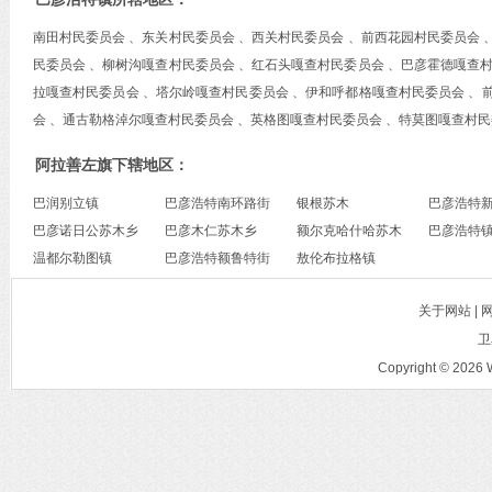
南田村民委员会 、东关村民委员会 、西关村民委员会 、前西花园村民委员会 
民委员会 、柳树沟嘎查村民委员会 、红石头嘎查村民委员会 、巴彦霍德嘎查村
拉嘎查村民委员会 、塔尔岭嘎查村民委员会 、伊和呼都格嘎查村民委员会 、
会 、通古勒格淖尔嘎查村民委员会 、英格图嘎查村民委员会 、特莫图嘎查村
阿拉善左旗下辖地区：
巴润别立镇
巴彦浩特南环路街
银根苏木
巴彦浩特
巴彦诺日公苏木乡
道办事处
巴彦木仁苏木乡
额尔克哈什哈苏木
办事处
巴彦浩特
温都尔勒图镇
巴彦浩特额鲁特街
乡
敖伦布拉格镇
道办事处
关于网站 |
卫
Copyright © 2026 W