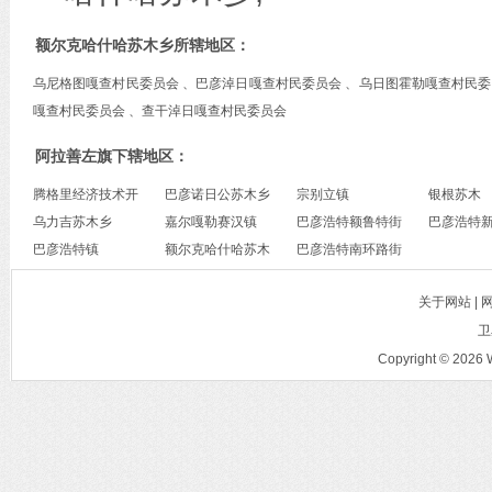
额尔克哈什哈苏木乡所辖地区：
乌尼格图嘎查村民委员会 、巴彦淖日嘎查村民委员会 、乌日图霍勒嘎查村民委
嘎查村民委员会 、查干淖日嘎查村民委员会
阿拉善左旗下辖地区：
腾格里经济技术开
巴彦诺日公苏木乡
宗别立镇
银根苏木
发区
乌力吉苏木乡
嘉尔嘎勒赛汉镇
巴彦浩特额鲁特街
巴彦浩特
巴彦浩特镇
额尔克哈什哈苏木
道办事处
巴彦浩特南环路街
办事处
乡
道办事处
关于网站 |
卫
Copyright © 2026 W