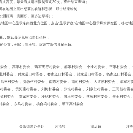
的海拔高度，每天海拔请求限制查询20次，双击结束查询；
形”，可在地图上画出想要的轨迹和形状，双击结束绘制；
如测距离、测面积、画多边形等）;
位”在地图中心显示东南西北方位图，点击“显示罗盘”在地图中心显示风水罗盘图，移
匹配，默认显示鼠标点击处坐标；
的位置，例如：翟王镇、滨州市阳信县翟王镇;
村委会 、高家村委会 、魏家枣行村委会 、郝家村委会 、小徐村委会 、平家村委会 
北村委会 、付家道口村委会 、娄家道口村委会 、封家道口村委会 、杨家道口村委会 
、后王村委会 、孙敦伍村委会 、南陈村委会 、南司村委会 、大道苏村委会 、单家村
村委会 、黄河崖村委会 、刘梅村委会 、张银村委会 、刘泉仁村委会 、王同智村委会
吴村委会 、贾家村委会 、沙杨村委会 、碱王村委会 、李桥村村委会 、崔王村委会 
村委会 、东马村委会 、杨合坞村委会 、苇子高村委会
金阳街道办事处
河流镇
温店镇
洋