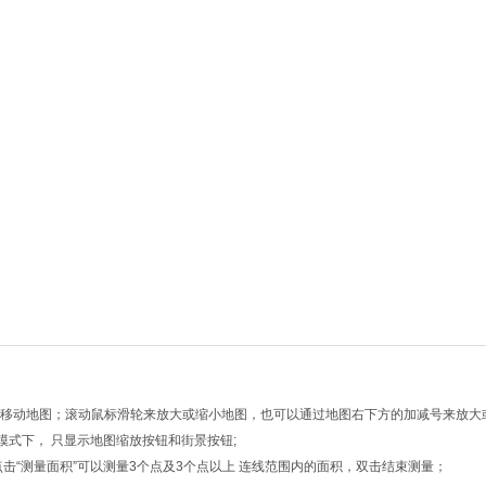
向键移动地图；滚动鼠标滑轮来放大或缩小地图，也可以通过地图右下方的加减号来放大
模式下， 只显示地图缩放按钮和街景按钮;
点击“测量面积”可以测量3个点及3个点以上 连线范围内的面积，双击结束测量；