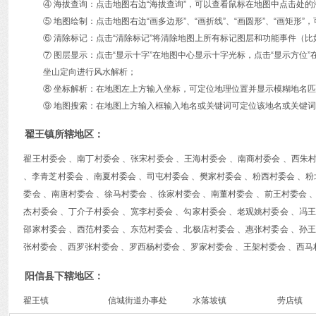
④ 海拔查询：点击地图右边“海拔查询”，可以查看鼠标在地图中点击处
⑤ 地图绘制：点击地图右边“画多边形”、“画折线”、“画圆形”、“画矩
⑥ 清除标记：点击“清除标记”将清除地图上所有标记图层和功能事件（比
⑦ 图层显示：点击“显示十字”在地图中心显示十字光标，点击“显示方
坐山定向进行风水解析；
⑧ 坐标解析：在地图左上方输入坐标，可定位地理位置并显示模糊地名
⑨ 地图搜索：在地图上方输入框输入地名或关键词可定位该地名或关键词
翟王镇所辖地区：
翟王村委会 、南丁村委会 、张宋村委会 、王海村委会 、南商村委会 、西朱
、李青芝村委会 、南夏村委会 、司屯村委会 、樊家村委会 、粉西村委会 、粉
委会 、南唐村委会 、徐马村委会 、徐家村委会 、南董村委会 、前王村委会 
杰村委会 、丁介子村委会 、宽李村委会 、勾家村委会 、老观姚村委会 、冯王
邵家村委会 、西范村委会 、东范村委会 、北极店村委会 、惠张村委会 、孙王
张村委会 、西罗张村委会 、罗西杨村委会 、罗家村委会 、王架村委会 、西马
阳信县下辖地区：
翟王镇
信城街道办事处
水落坡镇
劳店镇