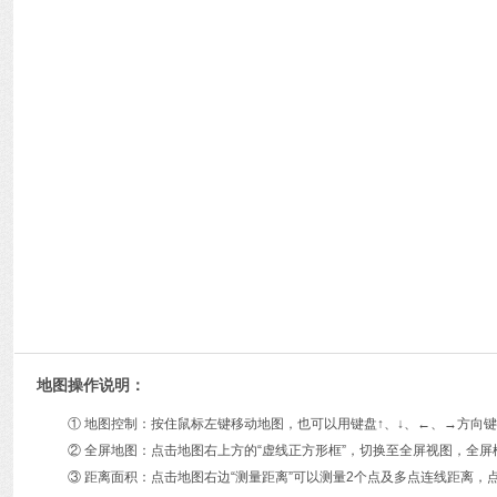
地图操作说明：
① 地图控制：按住鼠标左键移动地图，也可以用键盘↑、↓、←、→方
② 全屏地图：点击地图右上方的“虚线正方形框”，切换至全屏视图，全屏
③ 距离面积：点击地图右边“测量距离”可以测量2个点及多点连线距离，