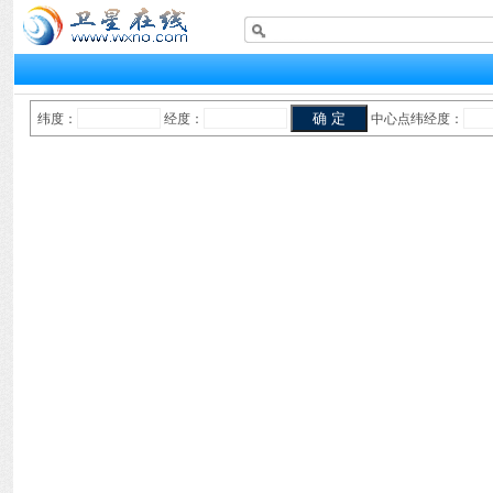
纬度：
经度：
中心点纬经度：