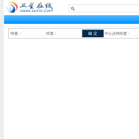
纬度：
经度：
中心点纬经度：