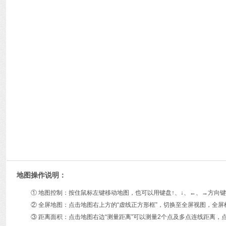
地图操作说明：
① 地图控制：按住鼠标左键移动地图，也可以用键盘↑、↓、←、→方
② 全屏地图：点击地图右上方的“虚线正方形框”，切换至全屏视图，全屏
③ 距离面积：点击地图右边“测量距离”可以测量2个点及多点连线距离，