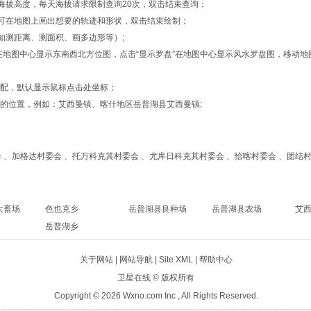
的海拔高度，每天海拔请求限制查询20次，双击结束查询；
形”，可在地图上画出想要的轨迹和形状，双击结束绘制；
如测距离、测面积、画多边形等）;
位”在地图中心显示东南西北方位图，点击“显示罗盘”在地图中心显示风水罗盘图，移
匹配，默认显示鼠标点击处坐标；
的位置，例如：艾西曼镇、喀什地区岳普湖县艾西曼镇;
 、加格达村委会 、托万科克其村委会 、尤库日科克其村委会 、恰喀村委会 、团结
大畜场
色也克乡
岳普湖县良种场
岳普湖县农场
艾
岳普湖乡
关于网站 |
网站导航
|
Site XML
| 帮助中心
卫星在线
© 版权所有
Copyright © 2026 Wxno.com Inc , All Rights Reserved.