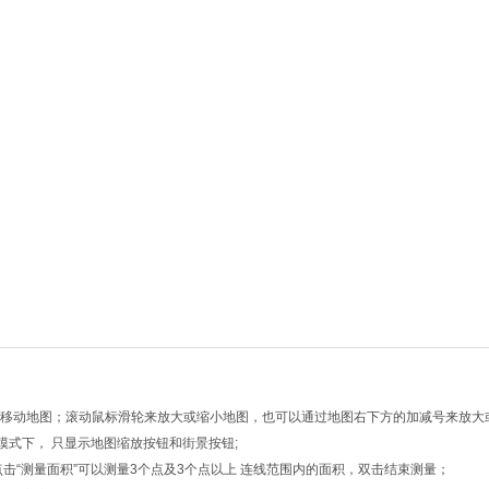
向键移动地图；滚动鼠标滑轮来放大或缩小地图，也可以通过地图右下方的加减号来放大
模式下， 只显示地图缩放按钮和街景按钮;
点击“测量面积”可以测量3个点及3个点以上 连线范围内的面积，双击结束测量；