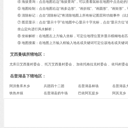
④ 海拔查询：点击地图右边“海拔查询”，可以查看鼠标在地图中点击处
⑤ 地图绘制：点击地图右边“画多边形”、“画折线”、“画圆形”、“画矩
⑥ 清除标记：点击“清除标记”将清除地图上所有标记图层和功能事件（比
⑦ 图层显示：点击“显示十字”在地图中心显示十字光标，点击“显示方
坐山定向进行风水解析；
⑧ 坐标解析：在地图左上方输入坐标，可定位地理位置并显示模糊地名
⑨ 地图搜索：在地图上方输入框输入地名或关键词可定位该地名或关键词
艾西曼镇所辖地区：
尤库日艾西曼村委会 、托万艾西曼村委会 、加依托格拉克村委会 、依玛村委会
岳普湖县下辖地区：
阿洪鲁库木乡
兵团四十二团
岳普湖县林场
岳普湖县
铁热木镇
岳普湖县奶牛场
巴依阿瓦提乡
阿其克乡