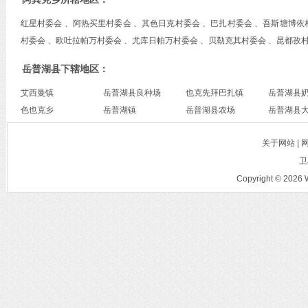
红星村委会 、阿热买里村委会 、其色日克村委会 、巴扎村委会 、吾斯塘博依
村委会 、欧吐拉帕万村委会 、尤库日帕万村委会 、贝勒克其村委会 、昆都孜
岳普湖县下辖地区：
艾西曼镇
岳普湖县良种场
也克先拜巴扎镇
岳普湖县
色也克乡
岳普湖镇
岳普湖县农场
岳普湖县
关于网站 |
卫
Copyright © 2026 W