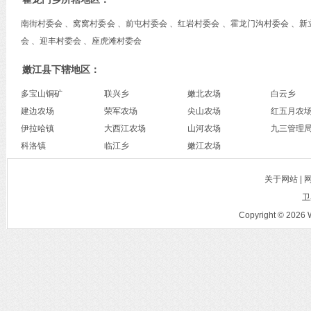
南街村委会 、窝窝村委会 、前屯村委会 、红岩村委会 、霍龙门沟村委会 、新
会 、迎丰村委会 、座虎滩村委会
嫩江县下辖地区：
多宝山铜矿
联兴乡
嫩北农场
白云乡
建边农场
荣军农场
尖山农场
红五月农
伊拉哈镇
大西江农场
山河农场
九三管理
科洛镇
临江乡
嫩江农场
关于网站 |
卫
Copyright © 2026 W