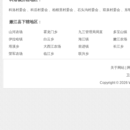
科洛村委会 、科后村委会 、柏根里村委会 、石头沟村委会 、双泉村委会 、东
嫩江县下辖地区：
山河农场
霍龙门乡
九三管理局局直
多宝山镇
伊拉哈镇
白云乡
海江镇
嫩江农场
塔溪乡
大西江农场
前进镇
长江乡
荣军农场
临江乡
联兴乡
关于网站 |
卫
Copyright © 2026 W