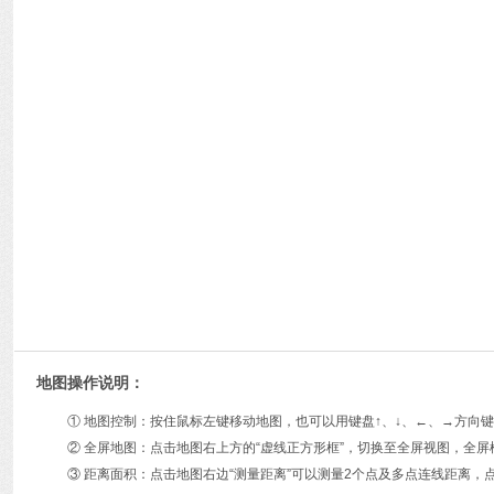
地图操作说明：
① 地图控制：按住鼠标左键移动地图，也可以用键盘↑、↓、←、→方
② 全屏地图：点击地图右上方的“虚线正方形框”，切换至全屏视图，全屏
③ 距离面积：点击地图右边“测量距离”可以测量2个点及多点连线距离，