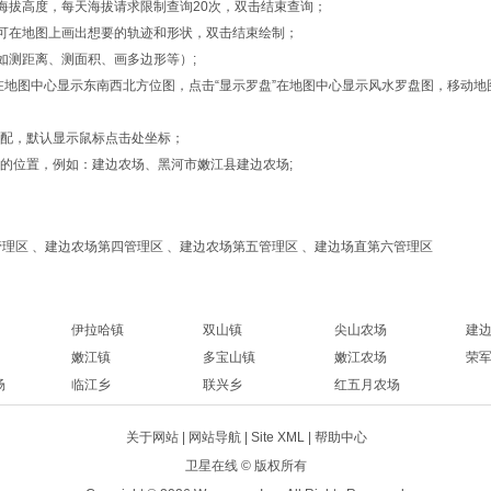
的海拔高度，每天海拔请求限制查询20次，双击结束查询；
形”，可在地图上画出想要的轨迹和形状，双击结束绘制；
如测距离、测面积、画多边形等）;
位”在地图中心显示东南西北方位图，点击“显示罗盘”在地图中心显示风水罗盘图，移
匹配，默认显示鼠标点击处坐标；
的位置，例如：建边农场、黑河市嫩江县建边农场;
管理区 、建边农场第四管理区 、建边农场第五管理区 、建边场直第六管理区
伊拉哈镇
双山镇
尖山农场
建
嫩江镇
多宝山镇
嫩江农场
荣
场
临江乡
联兴乡
红五月农场
关于网站 |
网站导航
|
Site XML
| 帮助中心
卫星在线
© 版权所有