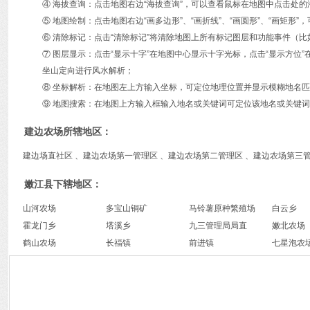
④ 海拔查询：点击地图右边“海拔查询”，可以查看鼠标在地图中点击处
⑤ 地图绘制：点击地图右边“画多边形”、“画折线”、“画圆形”、“画矩
⑥ 清除标记：点击“清除标记”将清除地图上所有标记图层和功能事件（比
⑦ 图层显示：点击“显示十字”在地图中心显示十字光标，点击“显示方
坐山定向进行风水解析；
⑧ 坐标解析：在地图左上方输入坐标，可定位地理位置并显示模糊地名
⑨ 地图搜索：在地图上方输入框输入地名或关键词可定位该地名或关键词
建边农场所辖地区：
建边场直社区 、建边农场第一管理区 、建边农场第二管理区 、建边农场第三
嫩江县下辖地区：
山河农场
多宝山铜矿
马铃薯原种繁殖场
白云乡
霍龙门乡
塔溪乡
九三管理局局直
嫩北农场
鹤山农场
长福镇
前进镇
七星泡农