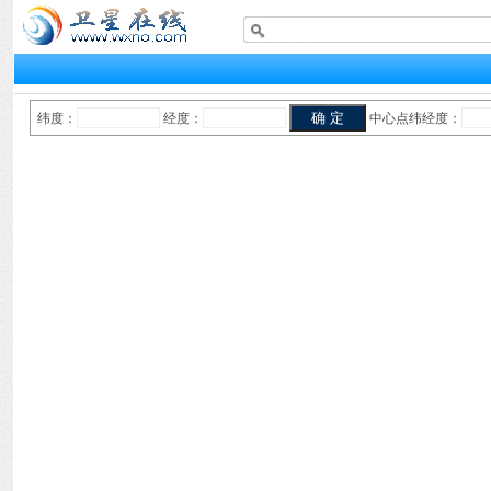
纬度：
经度：
中心点纬经度：