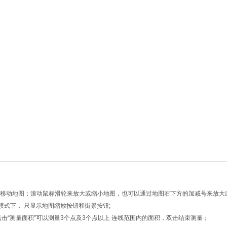
向键移动地图；滚动鼠标滑轮来放大或缩小地图，也可以通过地图右下方的加减号来放大
模式下， 只显示地图缩放按钮和街景按钮;
点击“测量面积”可以测量3个点及3个点以上 连线范围内的面积，双击结束测量；