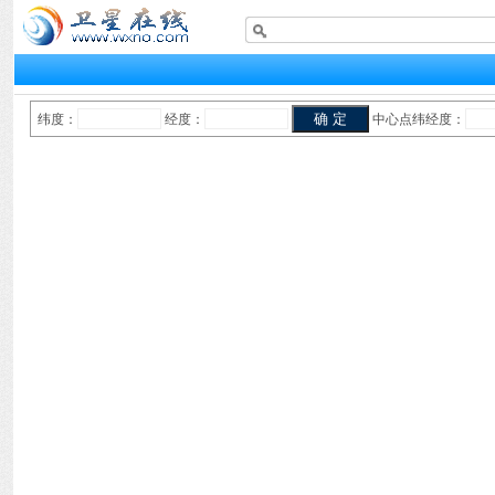
纬度：
经度：
中心点纬经度：