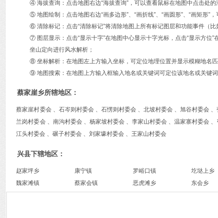
④ 海拔查询：点击地图右边“海拔查询”，可以查看鼠标在地图中点击处
⑤ 地图绘制：点击地图右边“画多边形”、“画折线”、“画圆形”、“画矩
⑥ 清除标记：点击“清除标记”将清除地图上所有标记图层和功能事件（比
⑦ 图层显示：点击“显示十字”在地图中心显示十字光标，点击“显示方
坐山定向进行风水解析；
⑧ 坐标解析：在地图左上方输入坐标，可定位地理位置并显示模糊地名
⑨ 地图搜索：在地图上方输入框输入地名或关键词可定位该地名或关键词
蔡家崖乡所辖地区：
蔡家崖村委会 、石岑则村委会 、石愣则村委会 、北坡村委会 、旭谷村委会 、
兰岗村委会 、南沟村委会 、杨家坡村委会 、李家山村委会 、温家寨村委会 、
江头村委会 、碾子村委会 、刘家壕村委会 、王家山村委会
兴县下辖地区：
赵家坪乡
康宁镇
罗峪口镇
圪垯上乡
魏家滩镇
蔡家会镇
恶虎滩乡
东会乡