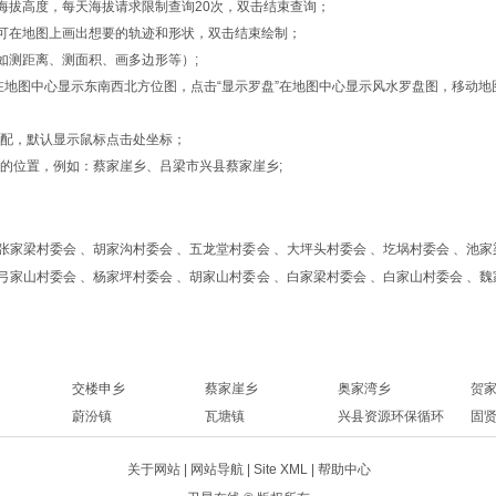
的海拔高度，每天海拔请求限制查询20次，双击结束查询；
形”，可在地图上画出想要的轨迹和形状，双击结束绘制；
如测距离、测面积、画多边形等）;
位”在地图中心显示东南西北方位图，点击“显示罗盘”在地图中心显示风水罗盘图，移
匹配，默认显示鼠标点击处坐标；
的位置，例如：蔡家崖乡、吕梁市兴县蔡家崖乡;
张家梁村委会 、胡家沟村委会 、五龙堂村委会 、大坪头村委会 、圪埚村委会 、池家
弓家山村委会 、杨家坪村委会 、胡家山村委会 、白家梁村委会 、白家山村委会 、魏
交楼申乡
蔡家崖乡
奥家湾乡
贺
蔚汾镇
瓦塘镇
兴县资源环保循环
固
经济综合开发示范
关于网站 |
网站导航
|
Site XML
| 帮助中心
基地