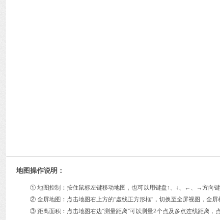
地图操作说明：
① 地图控制：按住鼠标左键移动地图，也可以用键盘↑、↓、←、→方
② 全屏地图：点击地图右上方的“虚线正方形框”，切换至全屏视图，全屏
③ 距离面积：点击地图右边“测量距离”可以测量2个点及多点连线距离，