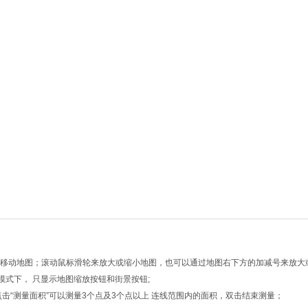
向键移动地图；滚动鼠标滑轮来放大或缩小地图，也可以通过地图右下方的加减号来放大
模式下， 只显示地图缩放按钮和街景按钮;
点击“测量面积”可以测量3个点及3个点以上 连线范围内的面积，双击结束测量；