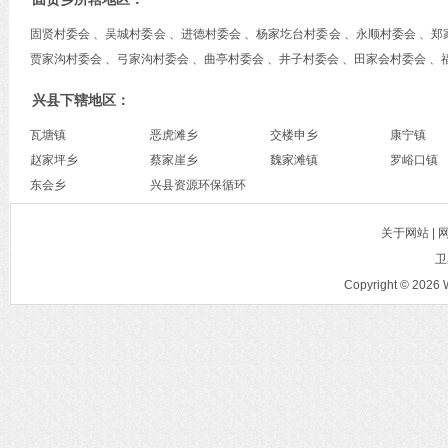
固贤村委会 、吴城村委会 、进德村委会 、杨家圪台村委会 、永顺村委会 、郑
贾家沟村委会 、弓家沟村委会 、曲亭村委会 、井子村委会 、田家会村委会 、
兴县下辖地区：
瓦塘镇
恶虎滩乡
交楼申乡
康宁镇
赵家坪乡
蔡家崖乡
魏家滩镇
罗峪口镇
东会乡
兴县资源环保循环
经济综合开发示范
关于网站 |
基地
卫
Copyright © 2026 W