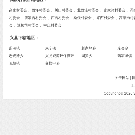
高家村委会 、西坪村委会 、川口村委会 、北西洼村委会 、张家湾村委会 、冯
村委会 、唐家吉村委会 、西吉村委会 、桑俄村委会 、岑西村委会 、高家沟村
会 、巡检司村委会 、中庄村委会
兴县下辖地区：
蔚汾镇
康宁镇
赵家坪乡
东会乡
恶虎滩乡
兴县资源环保循环
固贤乡
魏家滩镇
瓦塘镇
经济综合开发示范
交楼申乡
基地
关于网站 |
卫
Copyright © 2026 W